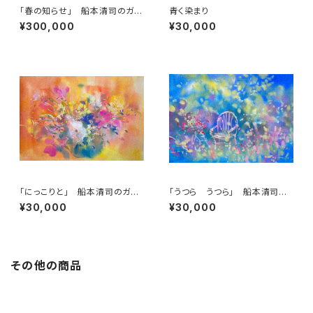
「春の知らせ」 船本清司のガッ
青く染まり
シュ画
¥300,000
¥30,000
「にっこりと」 船本清司のガッ
「うつら うつら」 船本清司の
シュ画
ガッシュ画
¥30,000
¥30,000
その他の商品