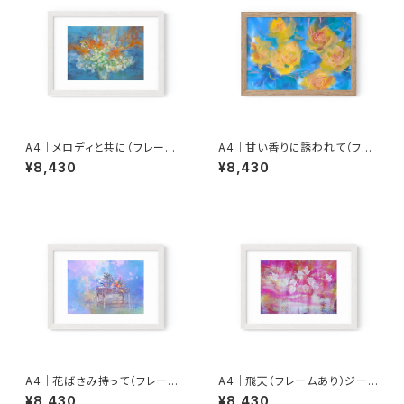
A4｜メロディと共に（フレーム
A4｜甘い香りに誘われて（フレ
あり）ジークレー版画
ームあり）
¥8,430
¥8,430
A4｜花ばさみ持って（フレーム
A4｜飛天（フレームあり）ジーク
あり）ジークレー版画
レー版画
¥8,430
¥8,430