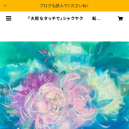
ブログも読んでくださいね！
「大胆なタッチで」シャクヤク 船本
清司のガッシュ画 | seijigallery