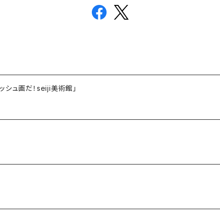
ュ画だ！seiji美術館」